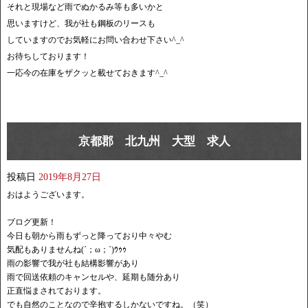
それと現場など雨でぬかるみ等も多いかと
思いますけど、我が社も鋼板のリースも
していますのでお気軽にお問い合わせ下さい^_^
お待ちしております！
一応今の在庫をザクッと載せておきます^_^
京都郡 北九州 大型 求人
投稿日
2019年8月27日
おはようございます。
ブログ更新！
今日も朝から雨もずっと降っており中々やむ
気配もありませんね(´；ω；`)ｳｩｩ
雨の影響で我が社も結構影響があり
雨で回送依頼のキャンセルや、延期も随分あり
正直悩まされております。
でも自然のことなので辛抱するしかないですね。（笑）