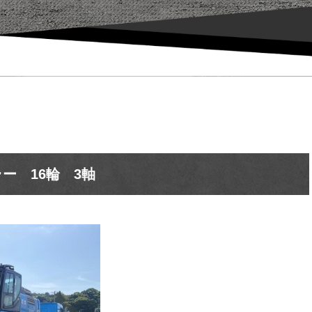
ー 16輪 3軸