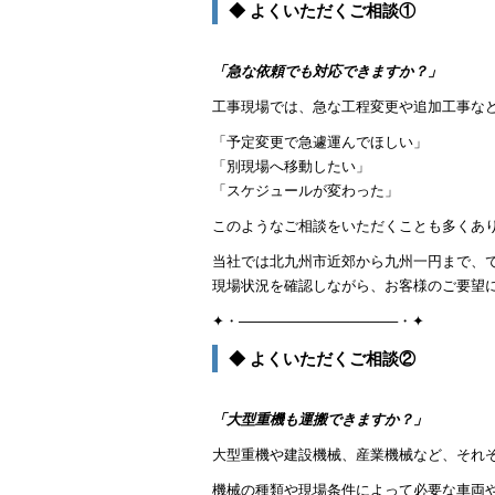
◆ よくいただくご相談①
「急な依頼でも対応できますか？」
工事現場では、急な工程変更や追加工事な
「予定変更で急遽運んでほしい」
「別現場へ移動したい」
「スケジュールが変わった」
このようなご相談をいただくことも多くあ
当社では北九州市近郊から九州一円まで、
現場状況を確認しながら、お客様のご要望
✦・────────────────・✦
◆ よくいただくご相談②
「大型重機も運搬できますか？」
大型重機や建設機械、産業機械など、それ
機械の種類や現場条件によって必要な車両