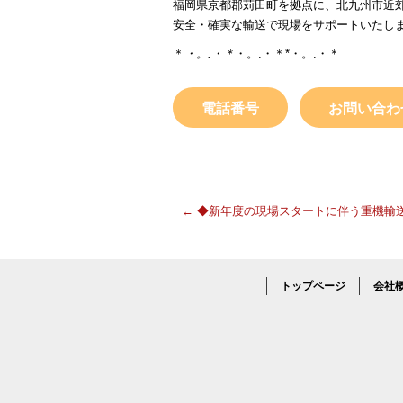
福岡県京都郡苅田町を拠点に、北九州市近
安全・確実な輸送で現場をサポートいたし
＊
・。.・＊
・。.・＊*・。.・＊
電話番号
お問い合わ
←
◆新年度の現場スタートに伴う重機輸
トップページ
会社